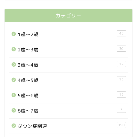
カテゴリー
45
1歳〜2歳
30
2歳〜3歳
12
3歳〜4歳
13
4歳〜5歳
12
5歳〜6歳
3
6歳〜7歳
198
ダウン症関連