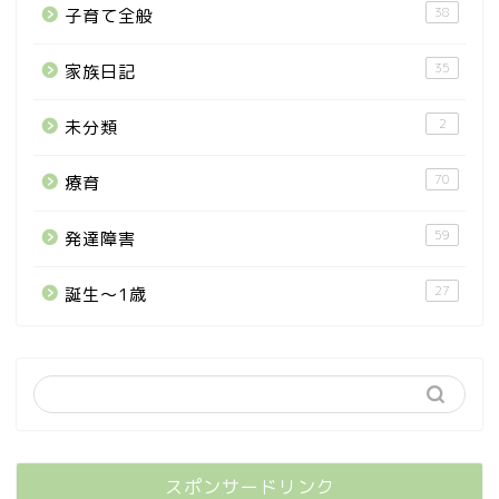
38
子育て全般
35
家族日記
2
未分類
70
療育
59
発達障害
27
誕生〜1歳
スポンサードリンク