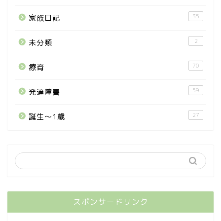
35
家族日記
2
未分類
70
療育
59
発達障害
27
誕生〜1歳
スポンサードリンク