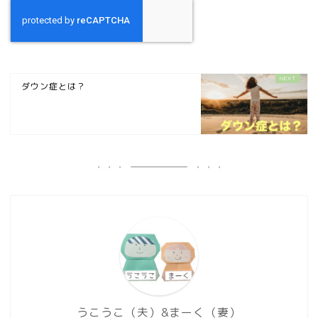
ダウン症とは？
うこうこ（夫）&まーく（妻）