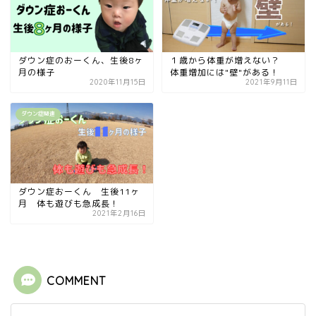
ダウン症のおーくん、生後8ヶ
１歳から体重が増えない？
月の様子
体重増加には"壁"がある！
2020年11月15日
2021年9月11日
ダウン症関連
ダウン症おーくん 生後11ヶ
月 体も遊びも急成長！
2021年2月16日
COMMENT