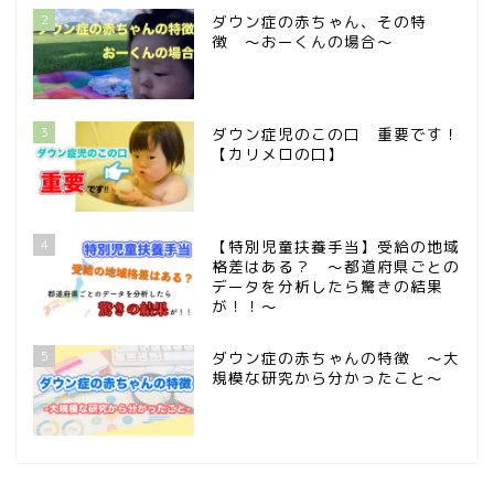
2
ダウン症の赤ちゃん、その特
徴 〜おーくんの場合〜
3
ダウン症児のこの口 重要です！
【カリメロの口】
4
【特別児童扶養手当】受給の地域
格差はある？ 〜都道府県ごとの
データを分析したら驚きの結果
が！！〜
5
ダウン症の赤ちゃんの特徴 〜大
規模な研究から分かったこと〜