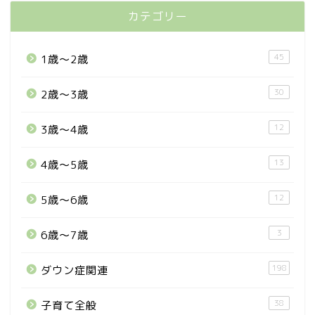
カテゴリー
45
1歳〜2歳
30
2歳〜3歳
12
3歳〜4歳
13
4歳〜5歳
12
5歳〜6歳
3
6歳〜7歳
198
ダウン症関連
38
子育て全般