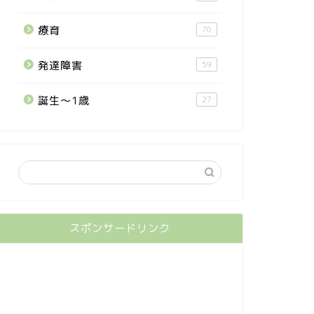
療育
70
発達障害
59
誕生〜1歳
27
スポンサードリンク