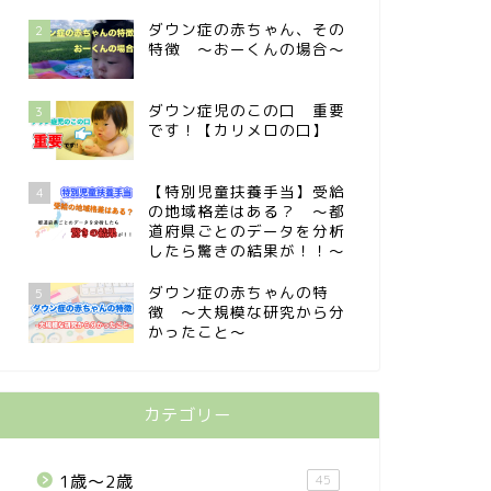
ダウン症の赤ちゃん、その
2
特徴 〜おーくんの場合〜
ダウン症児のこの口 重要
3
です！【カリメロの口】
【特別児童扶養手当】受給
4
の地域格差はある？ 〜都
道府県ごとのデータを分析
したら驚きの結果が！！〜
ダウン症の赤ちゃんの特
5
徴 〜大規模な研究から分
かったこと〜
カテゴリー
1歳〜2歳
45