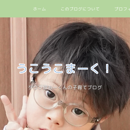
ホーム
このブログについて
プロフ
うこうこまーく！
ダウン症おーくんの子育てブログ