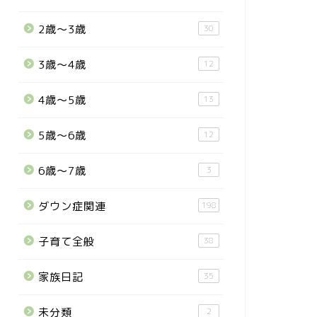
2歳〜3歳
30
3歳〜4歳
12
4歳〜5歳
13
5歳〜6歳
12
6歳〜7歳
3
ダウン症関連
198
子育て全般
38
家族日記
35
未分類
2