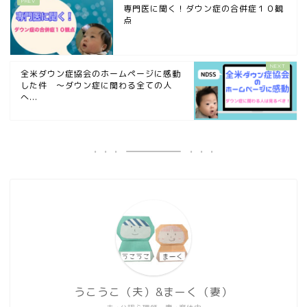
専門医に聞く！ダウン症の合併症１０観
点
全米ダウン症協会のホームページに感動
した件 〜ダウン症に関わる全ての人
へ...
うこうこ（夫）&まーく（妻）