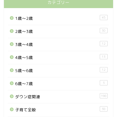
カテゴリー
45
1歳〜2歳
30
2歳〜3歳
12
3歳〜4歳
13
4歳〜5歳
12
5歳〜6歳
3
6歳〜7歳
198
ダウン症関連
38
子育て全般