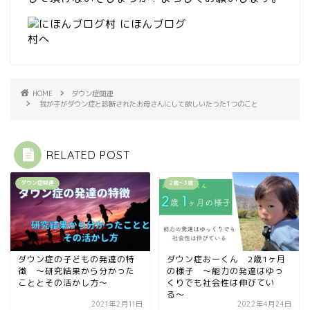
HOME
ダウン症関連
我が子がダウン症と診断されたお母さんにして欲しいたった1つのこと
RELATED POST
ダウン症関連
2歳〜3歳
ダウン症の子どもの発達の特
ダウン症おーくん 2歳1ヶ月
徴 〜研究結果から分かった
の様子 〜能力の発達はゆっ
こととその活かし方〜
くりでも社会性は伸びてい
る〜
2021年2月11日
2022年4月24日