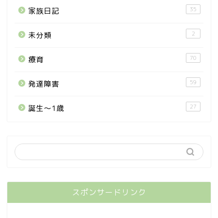
35
家族日記
2
未分類
70
療育
59
発達障害
27
誕生〜1歳
スポンサードリンク