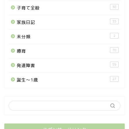
38
子育て全般
35
家族日記
2
未分類
70
療育
59
発達障害
27
誕生〜1歳