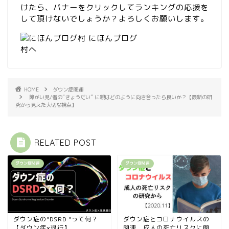
けたら、バナーをクリックしてランキングの応援を
して頂けないでしょうか？よろしくお願いします。
HOME
ダウン症関連
障がい児/者の”きょうだい” に親はどのように向き合ったら良いか？【最新の研
究から見えた大切な視点】
RELATED POST
ダウン症関連
ダウン症関連
ダウン症の"DSRD "って何？
ダウン症とコロナウイルスの
【ダウン症×退行】
関連 成人の死亡リスクに関