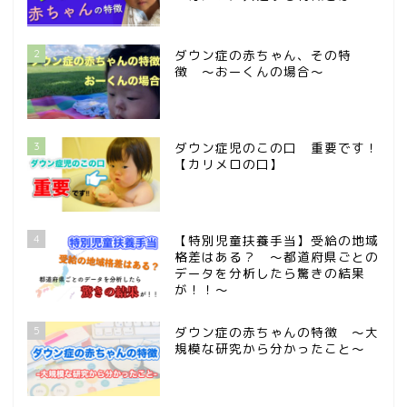
2
ダウン症の赤ちゃん、その特
徴 〜おーくんの場合〜
3
ダウン症児のこの口 重要です！
【カリメロの口】
4
【特別児童扶養手当】受給の地域
格差はある？ 〜都道府県ごとの
データを分析したら驚きの結果
が！！〜
5
ダウン症の赤ちゃんの特徴 〜大
規模な研究から分かったこと〜