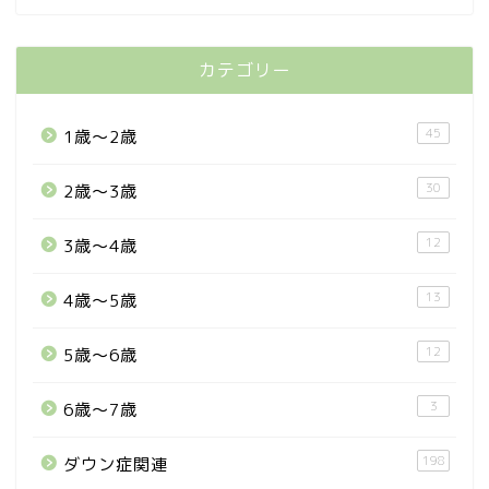
カテゴリー
45
1歳〜2歳
30
2歳〜3歳
12
3歳〜4歳
13
4歳〜5歳
12
5歳〜6歳
3
6歳〜7歳
198
ダウン症関連