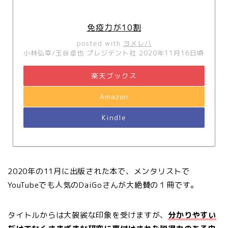
免疫力が10割
posted with
ヨメレバ
小林弘幸/玉谷卓也 プレジデント社 2020年11月16日頃
楽天ブックス
Amazon
Kindle
2020年の11月に出版された本で、メンタリストで
YouTubeでも人気のDaiGoさんが大絶賛の１冊です。
タイトルからは大袈裟な印象を受けますが、
分かりやすい