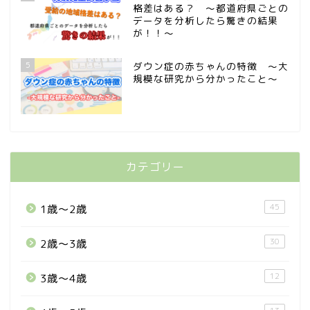
格差はある？ 〜都道府県ごとの
データを分析したら驚きの結果
が！！〜
5
ダウン症の赤ちゃんの特徴 〜大
規模な研究から分かったこと〜
カテゴリー
45
1歳〜2歳
30
2歳〜3歳
12
3歳〜4歳