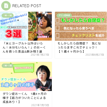
RELATED POST
1歳〜2歳
ダウン症関連
「米とヨーグルト以外はいら
もしかしたら自閉症？ 気にな
ん！水分もいらん！」のおーく
ったらまずこれでチェック！
んを救った食品&飲み物３選
【１歳４ヶ月から】
2021年7月27日
2023年8月27日
1歳〜2歳
ダウン症おーくん 1歳4ヶ月の
様子【筋力がついたことによる
成長あり！】
2021年7月13日