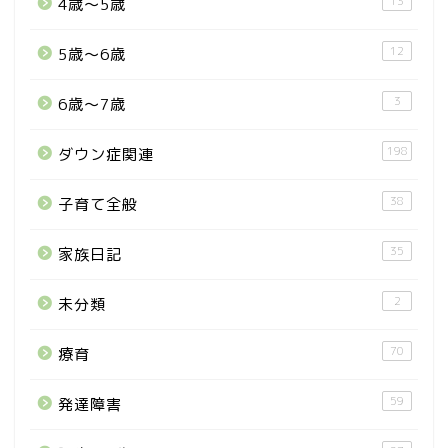
13
4歳〜5歳
12
5歳〜6歳
3
6歳〜7歳
198
ダウン症関連
38
子育て全般
35
家族日記
2
未分類
70
療育
59
発達障害