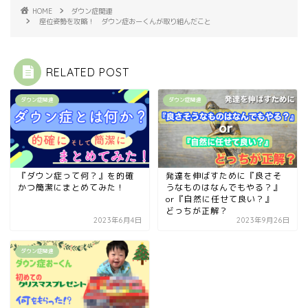
HOME
ダウン症関連
座位姿勢を攻略！ ダウン症おーくんが取り組んだこと
RELATED POST
ダウン症関連
ダウン症関連
『ダウン症って何？』を的確
発達を伸ばすために『良さそ
かつ簡潔にまとめてみた！
うなものはなんでもやる？』
or『自然に任せて良い？』
どっちが正解？
2023年6月4日
2023年9月26日
ダウン症関連