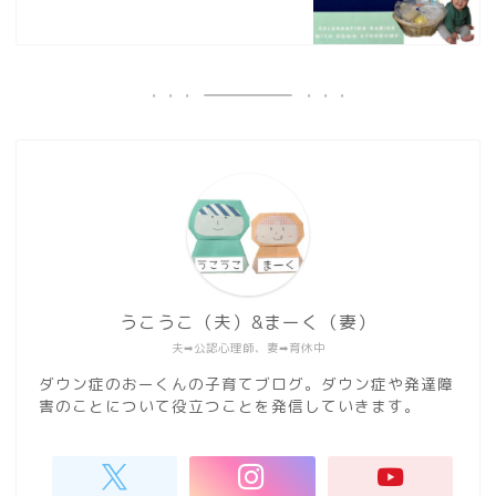
うこうこ（夫）&まーく（妻）
夫➡︎公認心理師、妻➡︎育休中
ダウン症のおーくんの子育てブログ。ダウン症や発達障
害のことについて役立つことを発信していきます。