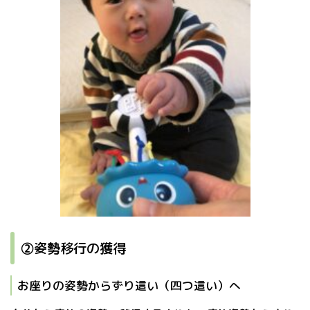
②姿勢移行の獲得
お座りの姿勢からずり這い（四つ這い）へ