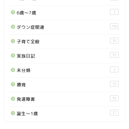
3
6歳〜7歳
198
ダウン症関連
38
子育て全般
35
家族日記
2
未分類
70
療育
59
発達障害
27
誕生〜1歳