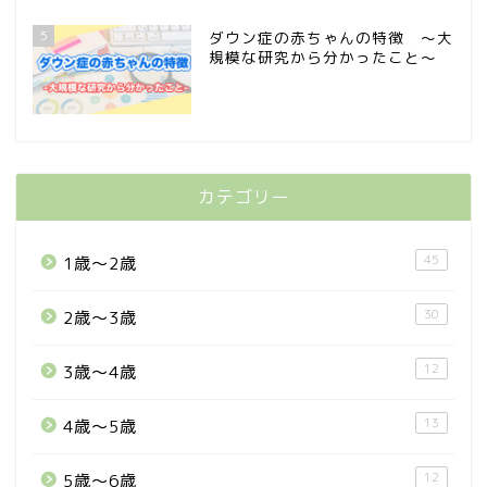
5
ダウン症の赤ちゃんの特徴 〜大
規模な研究から分かったこと〜
カテゴリー
45
1歳〜2歳
30
2歳〜3歳
12
3歳〜4歳
13
4歳〜5歳
12
5歳〜6歳