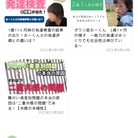
1歳11ヶ月時の発達検査の結果
ダウン症おーくん 2歳1ヶ月
が出た！おーくん父の発達評
の様子 〜能力の発達はゆっ
価との違いは？
くりでも社会性は伸びてい
る〜
2022年4月14日
2022年4月24日
ダウン症関連
障がい者差別問題の本当の原
因は"二重共感の問題"であ
る！【共感の多様性】
2023年12月30日