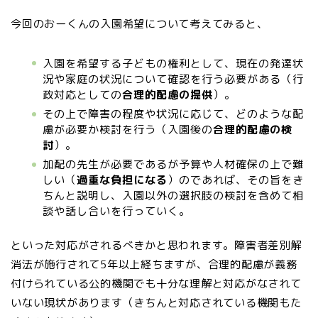
今回のおーくんの入園希望について考えてみると、
入園を希望する子どもの権利として、現在の発達状
況や家庭の状況について確認を行う必要がある（行
政対応としての
合理的配慮の提供
）。
その上で障害の程度や状況に応じて、どのような配
慮が必要か検討を行う（入園後の
合理的配慮の検
討
）。
加配の先生が必要であるが予算や人材確保の上で難
しい（
過重な負担になる
）のであれば、その旨をき
ちんと説明し、入園以外の選択肢の検討を含めて相
談や話し合いを行っていく。
といった対応がされるべきかと思われます。障害者差別解
消法が施行されて5年以上経ちますが、合理的配慮が義務
付けられている公的機関でも十分な理解と対応がなされて
いない現状があります（きちんと対応されている機関もた