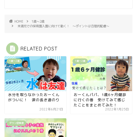
HOME
1歳〜2歳
未満児での保育園入園に向けて動く！ 〜ポイントは合理的配慮〜
RELATED POST
1歳〜2歳
1歳〜2歳
水分を取らなかったおーくん
おーくんパパ、1歳6ヶ月健診
がついに！ 涙の長き道のり
に行くの巻 受けてみて感じ
たことをまとめてみた！
2022年6月21日
2022年1月25日
ダウン症関連