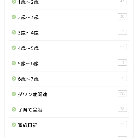
45
1歳〜2歳
30
2歳〜3歳
12
3歳〜4歳
13
4歳〜5歳
12
5歳〜6歳
3
6歳〜7歳
198
ダウン症関連
38
子育て全般
35
家族日記