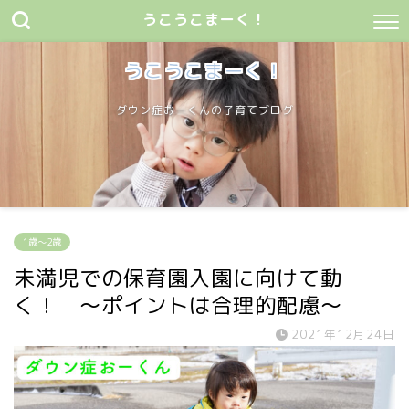
うこうこまーく！
うこうこまーく！
ダウン症おーくんの子育てブログ
1歳〜2歳
未満児での保育園入園に向けて動
く！ 〜ポイントは合理的配慮〜
2021年12月24日