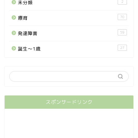
2
未分類
70
療育
59
発達障害
27
誕生〜1歳
スポンサードリンク