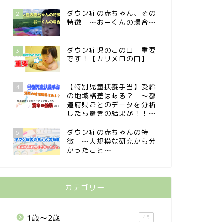
ダウン症の赤ちゃん、その
2
特徴 〜おーくんの場合〜
ダウン症児のこの口 重要
3
です！【カリメロの口】
【特別児童扶養手当】受給
4
の地域格差はある？ 〜都
道府県ごとのデータを分析
したら驚きの結果が！！〜
ダウン症の赤ちゃんの特
5
徴 〜大規模な研究から分
かったこと〜
カテゴリー
1歳〜2歳
45