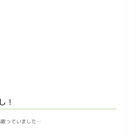
し！
構散っていました…