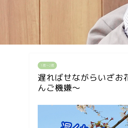
1歳〜2歳
遅ればせながらいざお
んご機嫌〜