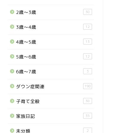
2歳〜3歳
30
3歳〜4歳
12
4歳〜5歳
13
5歳〜6歳
12
6歳〜7歳
3
ダウン症関連
198
子育て全般
38
家族日記
35
未分類
2