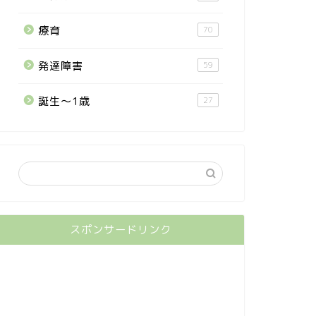
療育
70
発達障害
59
誕生〜1歳
27
スポンサードリンク