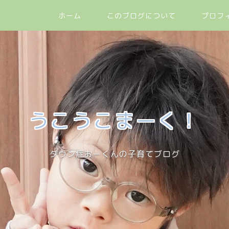
ホーム
このブログについて
プロフ
うこうこまーく！
ダウン症おーくんの子育てブログ