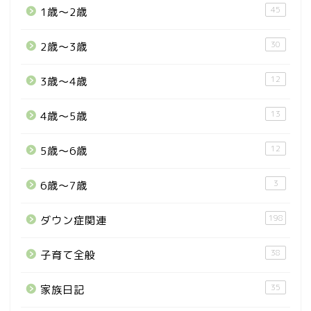
45
1歳〜2歳
30
2歳〜3歳
12
3歳〜4歳
13
4歳〜5歳
12
5歳〜6歳
3
6歳〜7歳
198
ダウン症関連
38
子育て全般
35
家族日記