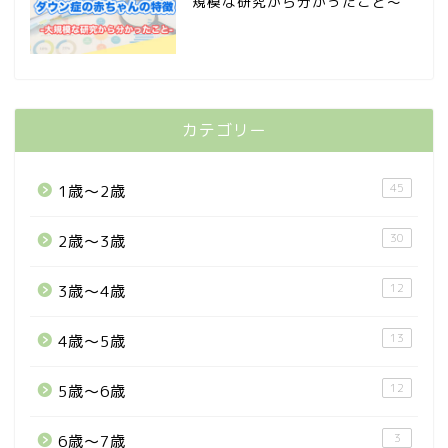
規模な研究から分かったこと〜
カテゴリー
45
1歳〜2歳
30
2歳〜3歳
12
3歳〜4歳
13
4歳〜5歳
12
5歳〜6歳
3
6歳〜7歳