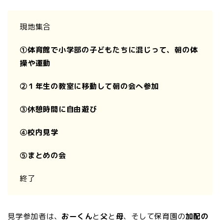
現地集合
①体育館で小学部の子どもたちに混じって、朝の体
操や運動
②１年生の教室に移動して朝の会へ参加
③休憩時間に自由遊び
④校内見学
⑤まとめの会
終了
見学参加者は、
おーくん
と
父
と
母
、そして保育園の
加配の