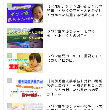
1
【決定版】ダウン症の赤ちゃんの
特徴 〜多くの赤ちゃんを分析し
て分かった共通する特徴とは？〜
2
ダウン症の赤ちゃん、その特
徴 〜おーくんの場合〜
3
ダウン症児のこの口 重要です！
【カリメロの口】
4
【特別児童扶養手当】受給の地域
格差はある？ 〜都道府県ごとの
データを分析したら驚きの結果
が！！〜
5
ダウン症の赤ちゃんの特徴 〜大