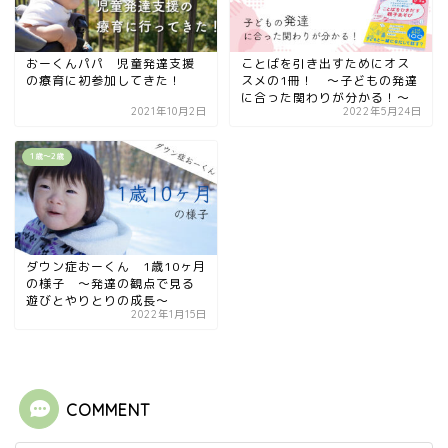
おーくんパパ 児童発達支援
ことばを引き出すためにオス
の療育に初参加してきた！
スメの1冊！ 〜子どもの発達
に合った関わりが分かる！〜
2021年10月2日
2022年5月24日
1歳〜2歳
ダウン症おーくん 1歳10ヶ月
の様子 〜発達の観点で見る
遊びとやりとりの成長〜
2022年1月15日
COMMENT