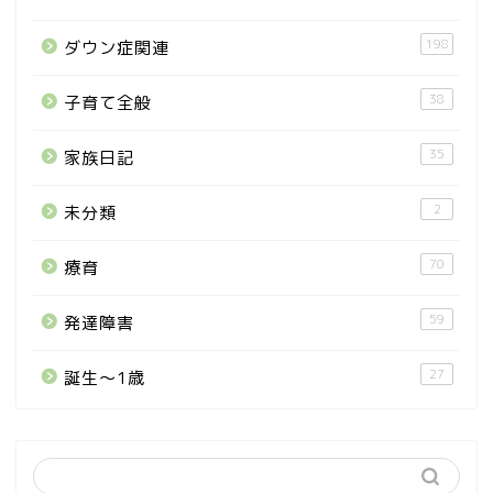
198
ダウン症関連
38
子育て全般
35
家族日記
2
未分類
70
療育
59
発達障害
27
誕生〜1歳